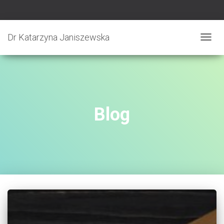
Dr Katarzyna Janiszewska
PRZE
NAWI
Blog