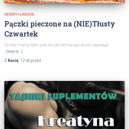
DESERY I ŁAKOCIE
Pączki pieczone na (NIE)Tłusty
Czwartek
Że niby mamy tylko patrzeć jak inni się pączkami zajadają?
(więcej…)
Z
Kasia
,
12 lat
przed