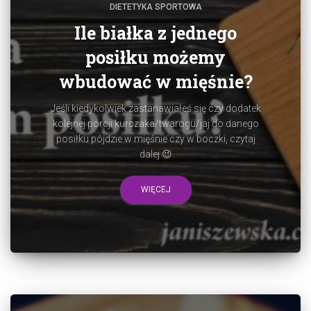
DIETETYKA SPORTOWA
Ile białka z jednego
posiłku możemy
wbudować w mięśnie?
Jeśli kiedykolwiek zastanawiałeś się czy dodatek
kolejnej porcji kurczaka/twarogu/jaj do danego
posiłku pójdzie w mięśnie czy w boczki, czytaj
dalej 😉
WIĘCEJ