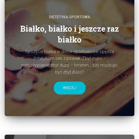
DIETETYKA SPORTOWA
Białko, białko i jeszcze raz
białko
Spożycie białka w diecie sportowców spędza
dietetykom sen z powiek. Zbyt mało –
niedożywienie, zbyt dużo – hmmm… czy może go
być zbyt dużo?
WIĘCEJ