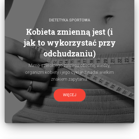
DIETETYKA SPORTOWA
Kobieta zmienną jest (i
jak to wykorzystać przy
odchudzaniu)
Mimo szerokiego zakresu obecnej wiedzy,
organizm kobiety i jego cykl jest nadal wielkim
znakiem zapytania.
WIĘCEJ