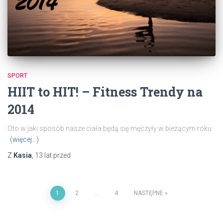
SPORT
HIIT to HIT! – Fitness Trendy na
2014
Oto w jaki sposób nasze ciała będą się męczyły w bieżącym roku
(więcej…)
Z
Kasia
,
13 lat
przed
Stronicowanie
1
2
…
4
NASTĘPNE