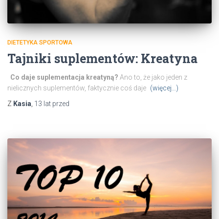
DIETETYKA SPORTOWA
Tajniki suplementów: Kreatyna
Co daje suplementacja kreatyną?
Ano to, że jako jeden z
nielicznych suplementów, faktycznie coś daje
(więcej…)
Z
Kasia
,
13 lat
przed