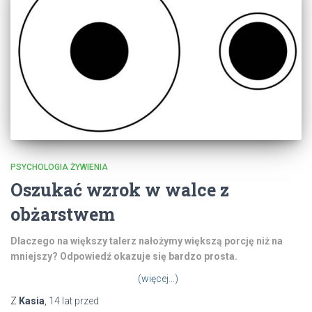
PSYCHOLOGIA ŻYWIENIA
Oszukać wzrok w walce z
obżarstwem
Dlaczego na większy talerz nałożymy większą porcję niż na
mniejszy? Odpowiedź okazuje się bardzo prosta.
(więcej…)
Z
Kasia
,
14 lat
przed