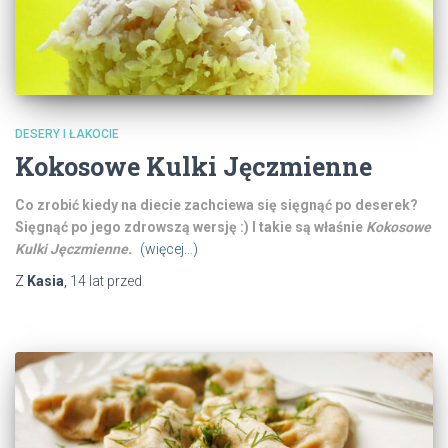
DESERY I ŁAKOCIE
Kokosowe Kulki Jęczmienne
Co zrobić kiedy na diecie zachciewa się sięgnąć po deserek?
Sięgnąć po jego zdrowszą wersję :) I takie są właśnie
Kokosowe
Kulki Jęczmienne.
(więcej…)
Z
Kasia
,
14 lat
przed