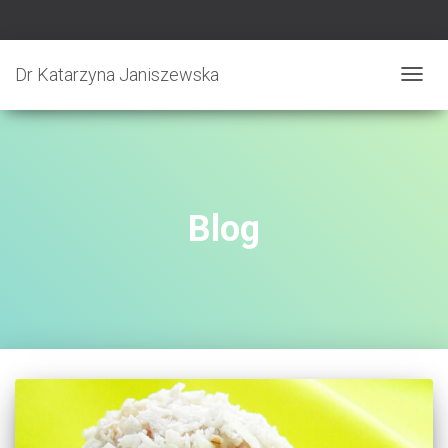
Dr Katarzyna Janiszewska
PRZE
NAWI
Blog