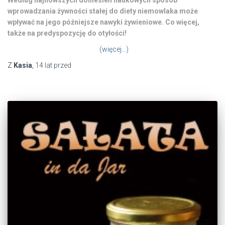
wprowadzania żywności stałej do diety niemowlaka może
wpływać na jego późniejsze nawyki żywieniowe. Co więcej,
także na predyspozycję do otyłości!
(więcej…)
Z
Kasia
,
14 lat
przed