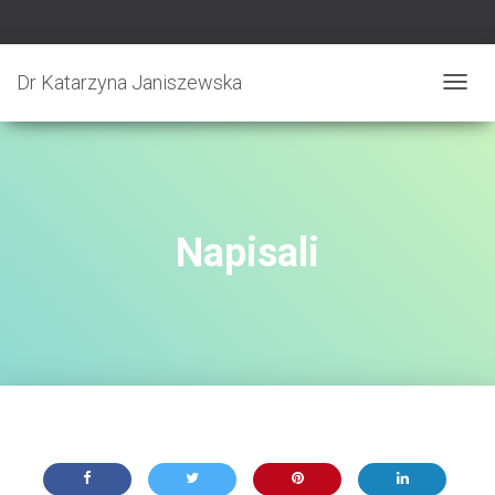
Dr Katarzyna Janiszewska
P
R
Z
E
Ł
Ą
C
Napisali
Z
N
A
W
I
G
A
C
J
Ę