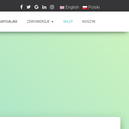
English
Polski
NAPISAŁAM
ZDROWERSJE
SKLEP
KOSZYK