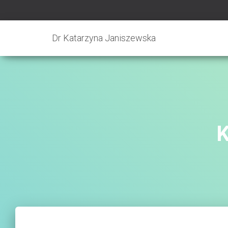
Dr Katarzyna Janiszewska
K