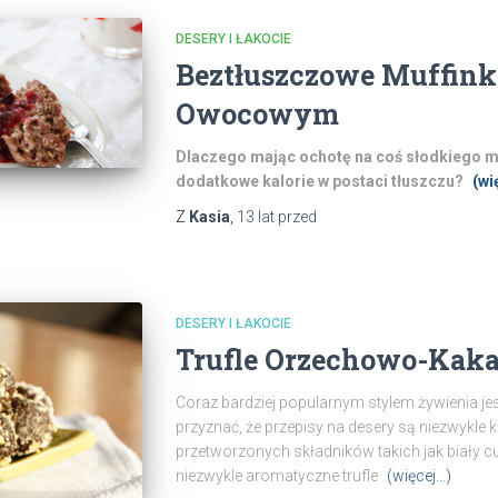
DESERY I ŁAKOCIE
Beztłuszczowe Muffink
Owocowym
Dlaczego mając ochotę na coś słodkiego m
dodatkowe kalorie w postaci tłuszczu?
(wi
Z
Kasia
,
13 lat
przed
DESERY I ŁAKOCIE
Trufle Orzechowo-Kak
Coraz bardziej popularnym stylem żywienia jes
przyznać, że przepisy na desery są niezwykle 
przetworzonych składników takich jak biały cuk
niezwykle aromatyczne trufle
(więcej…)