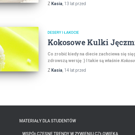
Z
Kasia
,
13 lat
przed
DESERY I ŁAKOCIE
Kokosowe Kulki Jęczm
Co zrobić kiedy na diecie zachciewa się si
zdrowszą wersję :) I takie są właśnie
Kokoso
Z
Kasia
,
14 lat
przed
MATERIAŁY DLA STUDENTÓW
WSPÓŁCZESNE TRENDY W ŻYWIENIU CZŁOWIEKA