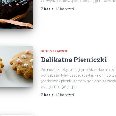
Zazwyczaj takie wypieki robią się gumowe a te
Z
Kasia
,
13 lat
przed
DESERY I ŁAKOCIE
Delikatne Pierniczki
Pierniczki z kolejnym tajnym składnikiem :) Dzię
potrzeba im tyle tłuszczu (czytaj: kalorii) co 
(aczkolwiek pierniki same w sobie nie są wcal
względem).
(więcej…)
Z
Kasia
,
13 lat
przed