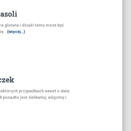
asoli
ra glutenu i dzięki temu może być
ię.
(więcej…)
czek
niektórych przypadkach nawet o dwie
 A ponadto jest delikatny, wilgotny i