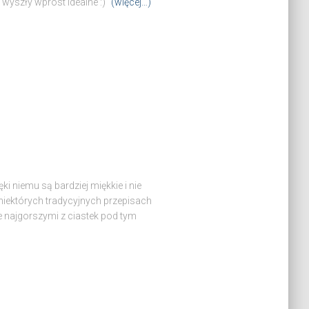
 wyszły wprost idealne :)
(więcej…)
ki niemu są bardziej miękkie i nie
w niektórych tradycyjnych przepisach
e najgorszymi z ciastek pod tym