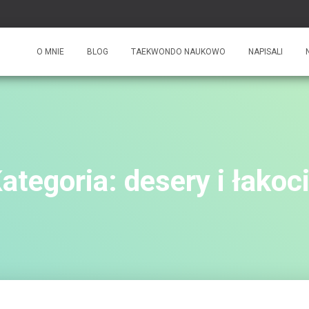
O MNIE
BLOG
TAEKWONDO NAUKOWO
NAPISALI
ategoria:
desery i łakoc