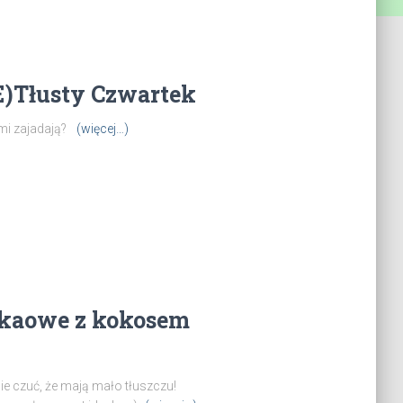
E)Tłusty Czwartek
ami zajadają?
(więcej…)
akaowe z kokosem
ie czuć, że mają mało tłuszczu!