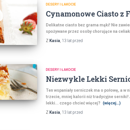
DESERY I ŁAKOCIE
Cynamonowe Ciasto z F
Delikatne ciasto bez grama mąki! Nie zawie
spożywane przez osoby chorujące na celiak
Z
Kasia
,
13 lat
przed
DESERY I ŁAKOCIE
Niezwykle Lekki Serni
Ten wspaniały serniczek ma o połowę, a w 
trzecie, mniej kalorii niż tradycyjne serniki!
lekki... czego chcieć więcej?
(więcej…)
Z
Kasia
,
13 lat
przed