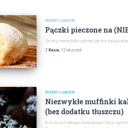
DESERY I ŁAKOCIE
Pączki pieczone na (NI
Że niby mamy tylko patrzeć jak inni się pączk
Z
Kasia
,
12 lat
przed
DESERY I ŁAKOCIE
Niezwykłe muffinki k
(bez dodatku tłuszczu)
A co w nich takiego niezwykłego? Że w ogóle n