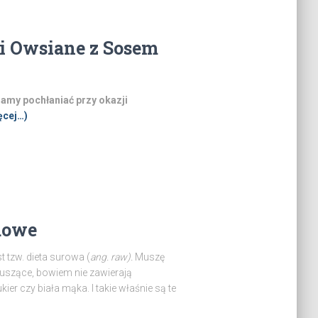
i Owsiane z Sosem
amy pochłaniać przy okazji
ęcej…)
aowe
t tzw. dieta surowa (
ang. raw).
Muszę
kuszące, bowiem nie zawierają
ier czy biała mąka. I takie właśnie są te