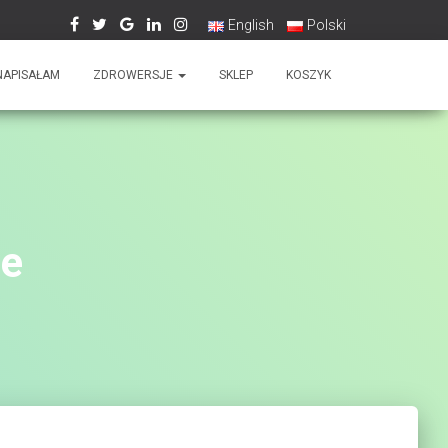
English
Polski
NAPISAŁAM
ZDROWERSJE
SKLEP
KOSZYK
ie