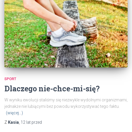
SPORT
Dlaczego nie-chce-mi-się?
W wyniku ewolucji staliśmy się niezwykle wydolnymi organizmami,
jednakże nie lubiącymi bez powodu wykorzystywać tego faktu.
(więcej…)
Z
Kasia
,
12 lat
przed