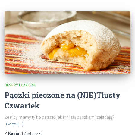
DESERY I ŁAKOCIE
Pączki pieczone na (NIE)Tłusty
Czwartek
Że niby mamy tylko patrzeć jak inni się pączkami zajadają?
(więcej…)
Z
Kasia
,
12 lat
przed