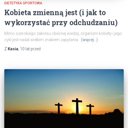
DIETETYKA SPORTOWA
Kobieta zmienną jest (i jak to
wykorzystać przy odchudzaniu)
Mimo szerokiego zakresu obecnej wiedzy, organizm kobiety i jego
cykl jest nadal wielkim znakiem zapytania.
(więcej…)
Z
Kasia
,
10 lat
przed