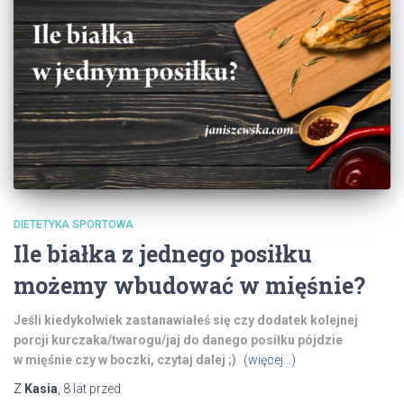
DIETETYKA SPORTOWA
Ile białka z jednego posiłku
możemy wbudować w mięśnie?
Jeśli kiedykolwiek zastanawiałeś się czy dodatek kolejnej
porcji kurczaka/twarogu/jaj do danego posiłku pójdzie
w
mięśnie czy w boczki, czytaj dalej ;)
(więcej…)
Z
Kasia
,
8 lat
przed