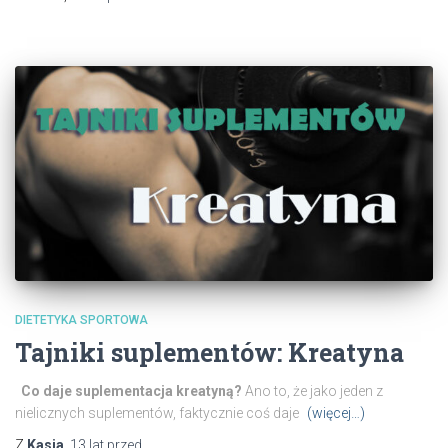
DIETETYKA SPORTOWA
Tajniki suplementów: Kreatyna
Co daje suplementacja kreatyną?
Ano to, że jako jeden z
nielicznych suplementów, faktycznie coś daje
(więcej…)
Z
Kasia
,
13 lat
przed