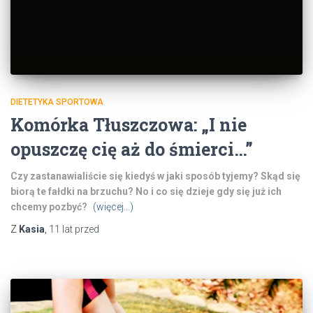
DIETETYKA SPORTOWA
Komórka Tłuszczowa: „I nie
opuszczę cię aż do śmierci…”
Czy zastanawialiście się kiedyś w jaki sposób tyjemy? Skąd się
biorą te fałdki na brzuchu? No i co się dzieje gdy się już ich
chcemy pozbyć?
(więcej…)
Z
Kasia
,
11 lat
przed