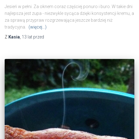
Jesień w pełni. Za oknem coraz częściej ponuro i buro. W takie dni
najlepsza jest zupa - niezwykle sycąca dzięki konsystencji kremu, a
za sprawą przypraw rozgrzewająca jeszcze bardziej niż
tradycyjna.
(więcej…)
Z
Kasia
,
13 lat
przed