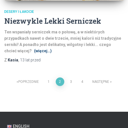
DESERY I ŁAKOCIE
Niezwykle Lekki Serniczek
Ten wspaniały serniczek ma o połowę, a w niektórych
przypadkach nawet o dwie trzecie, mniej kalorii niż tradycyjne
serniki! A ponadto jest delikatny, wilgotny i lekki... czego
chcieć więcej?
(więcej…)
Z
Kasia
,
13 lat
przed
Stronicowanie
POPRZEDNIE
1
2
3
4
NASTĘPNE
wpisów
ENGLISH