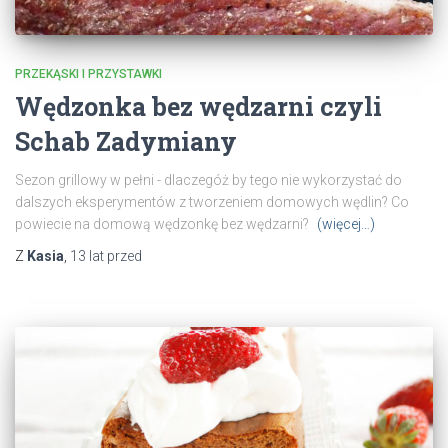
PRZEKĄSKI I PRZYSTAWKI
Wędzonka bez wędzarni czyli
Schab Zadymiany
Sezon grillowy w pełni - dlaczegóż by tego nie wykorzystać do
dalszych eksperymentów z tworzeniem domowych wędlin? Co
powiecie na domową wędzonkę bez wędzarni?
(więcej…)
Z
Kasia
,
13 lat
przed