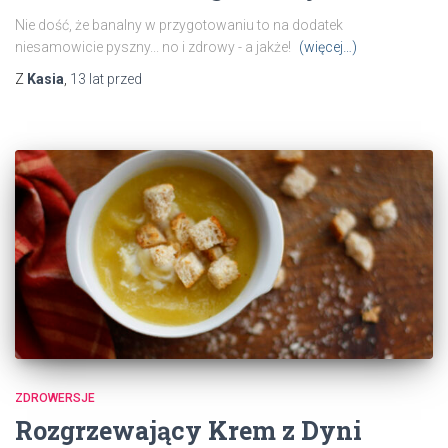
Nie dość, że banalny w przygotowaniu to na dodatek
niesamowicie pyszny... no i zdrowy - a jakże!
(więcej…)
Z
Kasia
,
13 lat
przed
ZDROWERSJE
Rozgrzewający Krem z Dyni