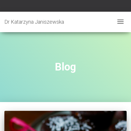
Dr Katarzyna Janiszewska
PRZE
NAWI
Blog