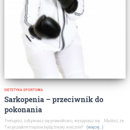
DIETETYKA SPORTOWA
Sarkopenia – przeciwnik do
pokonania
Trenujesz, odżywiasz się prawidłowo, wysypiasz się.... Myślisz, że
Twoje piękne mięśnie będą trwały wiecznie?
(więcej…)