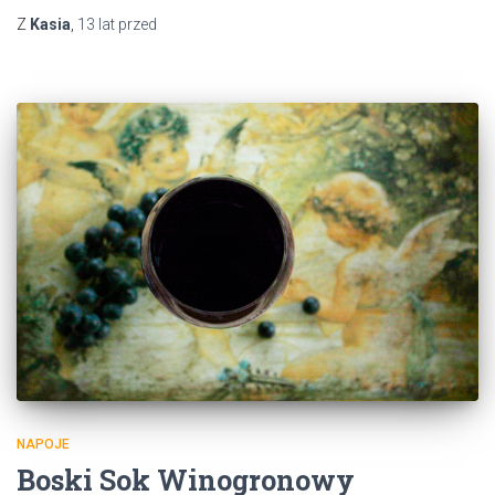
Z
Kasia
,
13 lat
przed
NAPOJE
Boski Sok Winogronowy