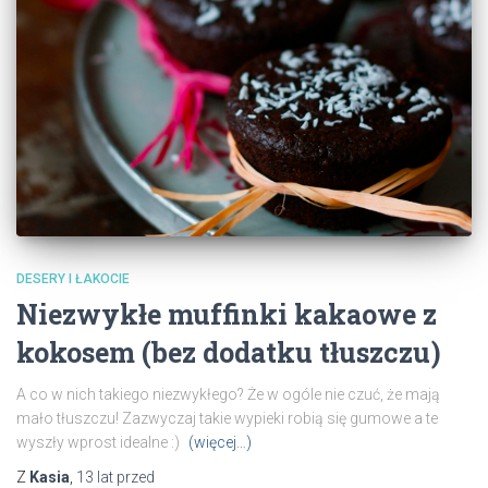
DESERY I ŁAKOCIE
Niezwykłe muffinki kakaowe z
kokosem (bez dodatku tłuszczu)
A co w nich takiego niezwykłego? Że w ogóle nie czuć, że mają
mało tłuszczu! Zazwyczaj takie wypieki robią się gumowe a te
wyszły wprost idealne :)
(więcej…)
Z
Kasia
,
13 lat
przed