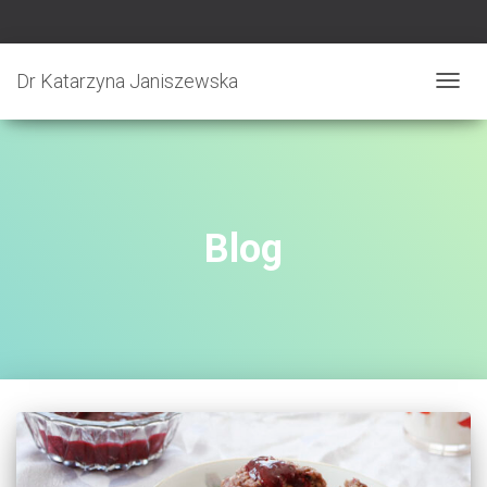
Dr Katarzyna Janiszewska
PRZE
NAWI
Blog