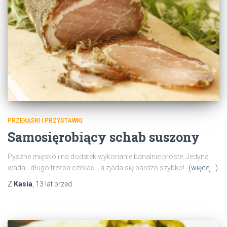
PRZEKĄSKI I PRZYSTAWKI
Samosięrobiący schab suszony
Pyszne mięsko i na dodatek wykonanie banalnie proste. Jedyna
wada - długo trzeba czekać... a zjada się bardzo szybko!
(więcej…)
Z
Kasia
,
13 lat
przed