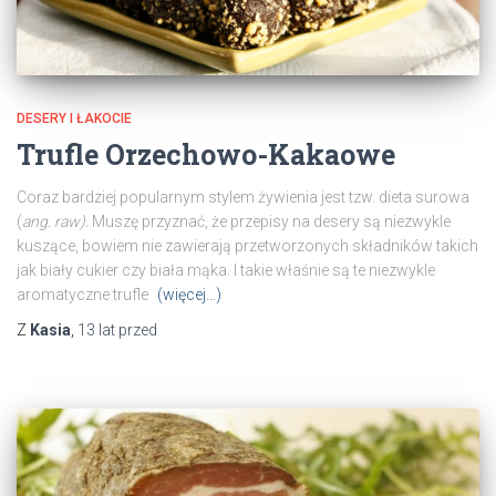
DESERY I ŁAKOCIE
Trufle Orzechowo-Kakaowe
Coraz bardziej popularnym stylem żywienia jest tzw. dieta surowa
(
ang. raw).
Muszę przyznać, że przepisy na desery są niezwykle
kuszące, bowiem nie zawierają przetworzonych składników takich
jak biały cukier czy biała mąka. I takie właśnie są te niezwykle
aromatyczne trufle
(więcej…)
Z
Kasia
,
13 lat
przed