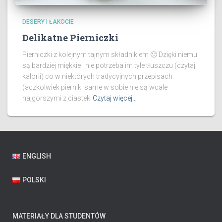
DESERY I ŁAKOCIE
Delikatne Pierniczki
Pierniczki z kolejnym tajnym składnikiem 🙂 Dzięki niemu
są bardziej miękkie i nie potrzeba im tyle tłuszczu (czytaj:
kalorii) co w niektórych tradycyjnych przepisach
(aczkolwiek pierniki same w sobie nie są wcale
najgorszymi z ciastek
Czytaj więcej…
ENGLISH
POLSKI
MATERIAŁY DLA STUDENTÓW