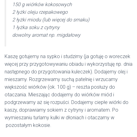
150 g wiórków kokosowych
2 łyżki oleju rzepakowego
2 łyżki miodu
(lub więcej do smaku)
1 łyżka soku z cytryny
dowolny aromat
np. migdałowy
Kaszę gotujemy na sypko i studzimy (ja gotuję o woreczek
więcej przy przygotowywaniu obiadu i wykorzystuję np. dnia
następnego do przygotowania kuleczek). Dodajemy olej i
mieszamy. Rozgrzewamy suchą patelnię i wrzucamy
większość wiórków (ok. 100 g) – reszta posłuży do
otaczania. Mieszając dodajemy do wiórków miód i
podgrzewamy aż się rozpuści. Dodajemy ciepłe wiórki do
kaszy, doprawiamy sokiem z cytryny i aromatem. Po
wymieszaniu turlamy kulki w dłoniach i otaczamy w
pozostałym kokosie.