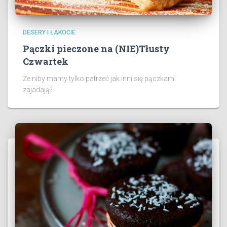
DESERY I ŁAKOCIE
Pączki pieczone na (NIE)Tłusty
Czwartek
Że niby mamy tylko patrzeć jak inni się pączkami
zajadają?