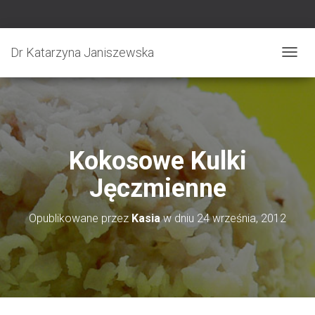
Dr Katarzyna Janiszewska
P
R
Z
E
Ł
Ą
C
Kokosowe Kulki
Z
N
Jęczmienne
A
W
I
Opublikowane przez
Kasia
w dniu
24 września, 2012
G
A
C
J
Ę