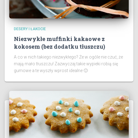
DESERY I ŁAKOCIE
Niezwykłe muffinki kakaowe z
kokosem (bez dodatku tłuszczu)
A co w nich takiego niezwykłego? Że w ogóle nie czuć, że
mają mało tłuszczu! Zazwyczaj takie wypieki robią się
gumowe a te wyszły wprost idealne 🙂