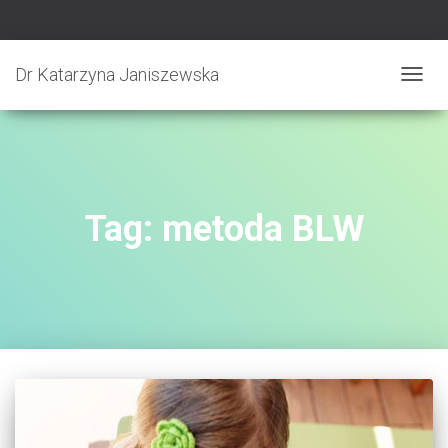
Dr Katarzyna Janiszewska
PRZE
NAWI
Tag:
metoda BLW