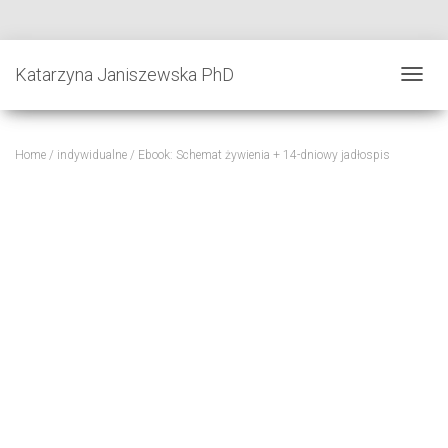
Katarzyna Janiszewska PhD
T
O
G
G
Home
/
indywidualne
/ Ebook: Schemat żywienia + 14-dniowy jadłospis
L
E
N
A
V
I
G
A
T
I
O
N