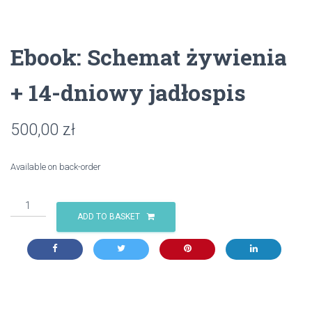
Ebook: Schemat żywienia
+ 14-dniowy jadłospis
500,00
zł
Available on back-order
Ebook:
Schemat
ADD TO BASKET
żywienia
+
14-
dniowy
jadłospis
quantity