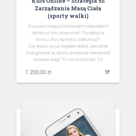
Kurs Online – Strategia 5S
Zarządzania Masą Ciała
(sporty walki)
Zrzucasz wagę przed każdymi zawodami?
Jesteś już tym zmęczony? Chciałbyś w
końcu chociaż nieco odetchnąć?
Czy wiesz, że już niejeden dobry zawodnik
zrezygnował ze sportu ponieważ nienawidził
ścinania wagi? To nie musisz być Ty!
1 200,00
zł