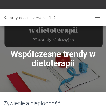
Katarzyna Janiszewska PhD
T
O
G
G
L
E
N
Współczesne trendy w
A
V
dietoterapii
I
G
A
T
I
O
N
Żywienie a niepłodność